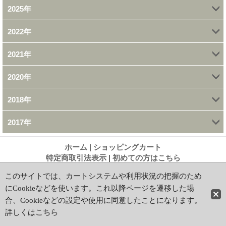
2025年
2022年
7月 (1)
2021年
7月 (1)
2020年
10月 (1)
2018年
8月 (1)
2017年
7月 (2)
7月 (4)
12月 (1)
ホーム
|
ショッピングカート
5月 (1)
特定商取引法表示
|
初めての方はこちら
11月 (1)
PCサイト
2月 (1)
このサイトでは、カートシステムや利用状況の把握のため
Copyright(c)2012 AK Books. All Rights Reserved
にCookieなどを使います。これ以降ページを遷移した場
10月 (1)
合、Cookieなどの設定や使用に同意したことになります。
詳しくは
こちら
8月 (2)