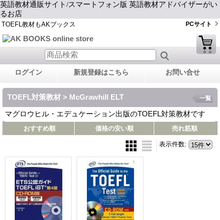
英語教材通販サイト/スマートフォン版 英語教材アドバイザーがい
るお店
TOEFL教材もAKブックス
PCサイト
ログイン
新規登録はこちら
お問い合せ
TOEFL対策教材 > McGrawhill ELT
一覧
マグロウヒル・エデュケーション出版のTOEFL対策教材です
おすすめ順
価格の安い順
売れ筋順
表示件数
: