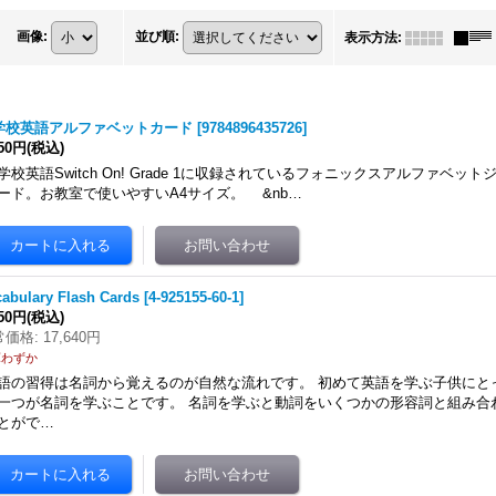
画像
:
並び順
:
表示方法
:
学校英語アルファベットカード
[
9784896435726
]
750円
(税込)
学校英語Switch On! Grade 1に収録されているフォニックスアルファベッ
ード。お教室で使いやすいA4サイズ。 &nb…
abulary Flash Cards
[
4-925155-60-1
]
350円
(税込)
常価格
:
17,640円
庫わずか
語の習得は名詞から覚えるのが自然な流れです。 初めて英語を学ぶ子供にと
一つが名詞を学ぶことです。 名詞を学ぶと動詞をいくつかの形容詞と組み合
とがで…