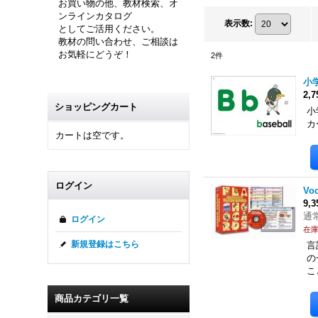
お買い物の他、教材検索、オ
ンラインカタログ
表示数
:
としてご活用ください。
教材の問い合わせ、ご相談は
お気軽にどうぞ！
2
件
小
2,
ショッピングカート
小
カ
カートは空です。
ログイン
Voc
9,
通
ログイン
在
新規登録はこちら
言
の
こ
商品カテゴリ一覧