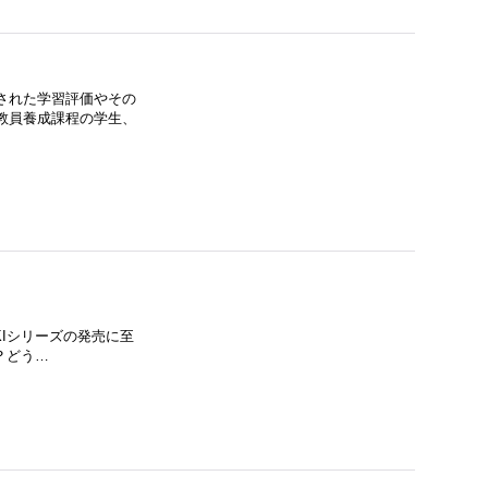
された学習評価やその
教員養成課程の学生、
AKIシリーズの発売に至
？どう…