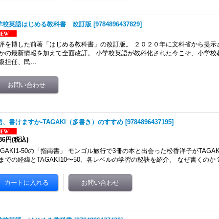
学校英語はじめる教科書 改訂版
[
9784896437829
]
評を博した前著「はじめる教科書」の改訂版。 ２０２０年に文科省から提示
かの最新情報を加えて全面改訂。 小学校英語が教科化された今こそ、小学校
級担任、民…
語、書けますか-TAGAKI（多書き）のすすめ
[
9784896437195
]
936円
(税込)
AGAKI1-50の「指南書」 モンゴル旅行で3冊の本と出会った松香洋子がTAG
までの経緯とTAGAKI10〜50、各レベルの学習の秘訣を紹介。 なぜ書くのか