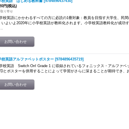
学校英語 はじめる教科書
[
9784896437430
]
420円
(税込)
内取り寄せ
学校英語にかかわるすべての方に必読の1冊対象：教員を目指す大学生、民間
E いよいよ2020年に小学校英語が教科化されます。小学校英語教科化が成功
…
学校英語アルファベットポスター
[
9784896435719
]
学校英語 Switch On! Grade 1 に収録されているフォニックス・アルフ
VDとポスターを併用することによって学習がさらに深まることが期待でき、