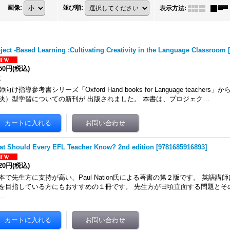
画像
:
並び順
:
表示方法
:
ject -Based Learning :Cultivating Creativity in the Language Classroom
150円
(税込)
点
師向け指導参考書シリーズ「Oxford Hand books for Language teache
決）型学習についての新刊が 出版されました。 本書は、プロジェク…
t Should Every EFL Teacher Know? 2nd edition
[
9781685916893
]
520円
(税込)
本で先生方に支持が高い、Paul Nation氏による著書の第２版です。 英語
を目指している方にもおすすめの１冊です。 先生方が日頃直面する問題とそ
…