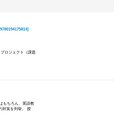
[
9780194175814
]
rs」からプロジェクト（課題
講師はもちろん、英語教
の対策を列挙。 授