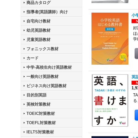
商品カタログ
指導者(英語講師）向け
小
自宅向け教材
好
幼児英語教材
ほ
学
児童英語教材
フォニックス教材
カード
中学-高校生向け英語教材
一般向け英語教材
英
ビジネス向け英語教材
1,
目的別英語
T
る
英検対策教材
TOEIC対策教材
TOEFL対策教材
IELTS対策教材