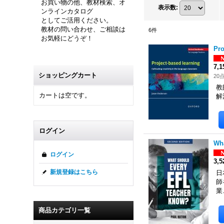
お買い物の他、教材検索、オ
表示数
:
ンラインカタログ
としてご活用ください。
教材の問い合わせ、ご相談は
6
件
お気軽にどうぞ！
Pro
7,
ショッピングカート
20
教
カートは空です。
解
ログイン
Wha
ログイン
3,
新規登録はこちら
日
師
業
商品カテゴリ一覧