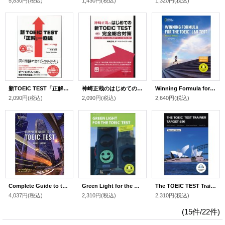
5,830円
(税込)
1,430円
(税込)
1,320円
(税込)
新TOEIC TEST「正解」一直線 増補コンパクト版
神崎正哉のはじめての新TOEIC TEST完全総合対策
Winning Formula for the TOEIC L&R Test Revised Edition
2,090円
(税込)
2,090円
(税込)
2,640円
(税込)
Complete Guide to the TOEIC Test 4th Edition Textbook
Green Light for the TOEIC Test Student Book
The TOEIC TEST Trainer Target 650 Revised edition Text
4,037円
(税込)
2,310円
(税込)
2,310円
(税込)
(15件/22件)