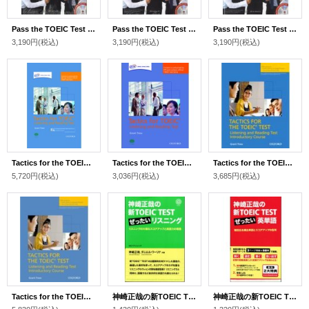
Pass the TOEIC Test Introductory Course +MP3 CD
Pass the TOEIC Test Intermediate Course +MP3 CD
Pass the TOEIC Test Advanced Course +MP3 CD
3,190円
(税込)
3,190円
(税込)
3,190円
(税込)
Tactics for the TOEIC® Listening & Reading Test Pack
Tactics for the TOEIC® Listening & Reading Test Student Book
Tactics for the TOEIC® Listening & Reading Test Introductory Student Book with Online Skills Practice
5,720円
(税込)
3,036円
(税込)
3,685円
(税込)
Tactics for the TOEIC® Listening & Reading Test Introductory Course Pack
神崎正哉の新TOEIC TEST ぜったいリスニング
神崎正哉の新TOEIC TEST ぜったい英単語