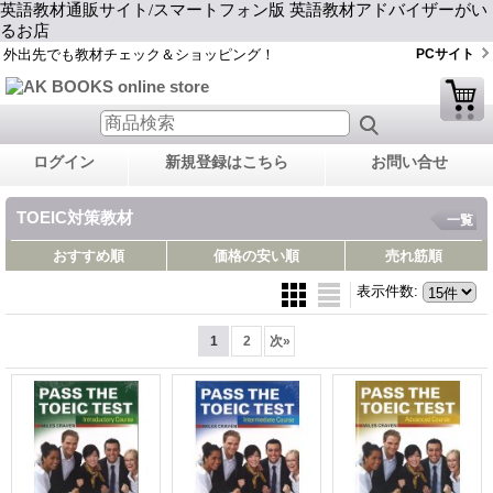
英語教材通販サイト/スマートフォン版 英語教材アドバイザーがい
るお店
外出先でも教材チェック＆ショッピング！
PCサイト
ログイン
新規登録はこちら
お問い合せ
TOEIC対策教材
一覧
おすすめ順
価格の安い順
売れ筋順
表示件数
:
1
2
次
»