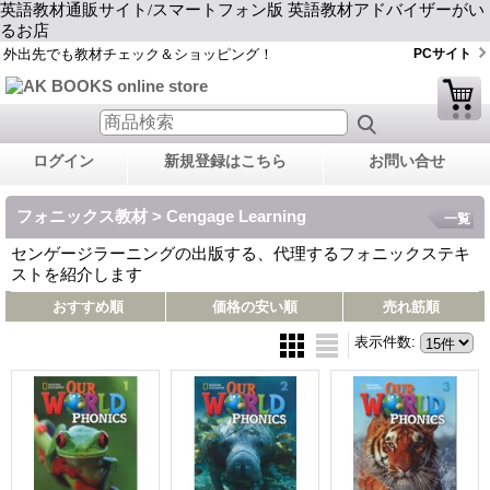
英語教材通販サイト/スマートフォン版 英語教材アドバイザーがい
るお店
外出先でも教材チェック＆ショッピング！
PCサイト
ログイン
新規登録はこちら
お問い合せ
フォニックス教材 > Cengage Learning
一覧
センゲージラーニングの出版する、代理するフォニックステキ
ストを紹介します
おすすめ順
価格の安い順
売れ筋順
表示件数
: