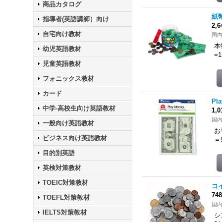
商品カタログ
紙幣
指導者(英語講師）向け
2,
自宅向け教材
国
本
幼児英語教材
=1
児童英語教材
フォニックス教材
カード
Pl
中学-高校生向け英語教材
1,
国
一般向け英語教材
お
ビジネス向け英語教材
＝
目的別英語
英検対策教材
TOEIC対策教材
コイ
74
TOEFL対策教材
国
IELTS対策教材
シ