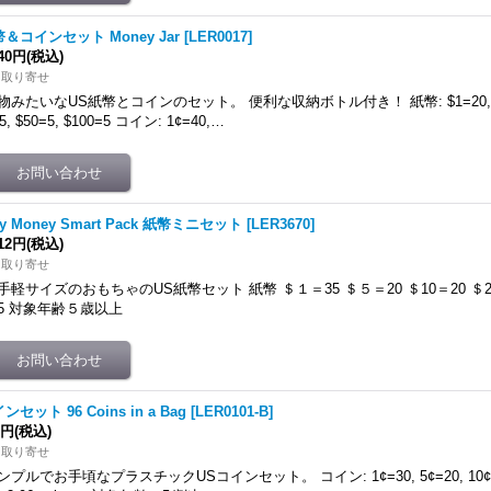
＆コインセット Money Jar
[
LER0017
]
640円
(税込)
内取り寄せ
物みたいなUS紙幣とコインのセット。 便利な収納ボトル付き！ 紙幣: $1=20, $5=20
5, $50=5, $100=5 コイン: 1¢=40,…
ay Money Smart Pack 紙幣ミニセット
[
LER3670
]
012円
(税込)
内取り寄せ
手軽サイズのおもちゃのUS紙幣セット 紙幣 ＄１＝35 ＄５＝20 ＄10＝20 ＄20＝
5 対象年齢５歳以上
ンセット 96 Coins in a Bag
[
LER0101-B
]
8円
(税込)
内取り寄せ
ンプルでお手頃なプラスチックUSコインセット。 コイン: 1¢=30, 5¢=20, 10¢=20, 