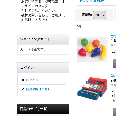
Pretend & Play
お買い物の他、教材検索、オ
ンラインカタログ
としてご活用ください。
表示数
:
教材の問い合わせ、ご相談は
お気軽にどうぞ！
5
件
カ
ショッピングカート
4,
国
カートは空です。
1
ログイン
Ca
ログイン
7,
国
新規登録はこちら
2
付
ち
商品カテゴリ一覧