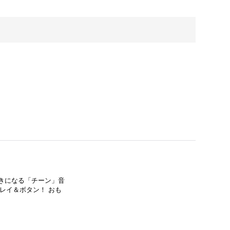
ときになる「チーン」音
レイ＆ボタン！ おも