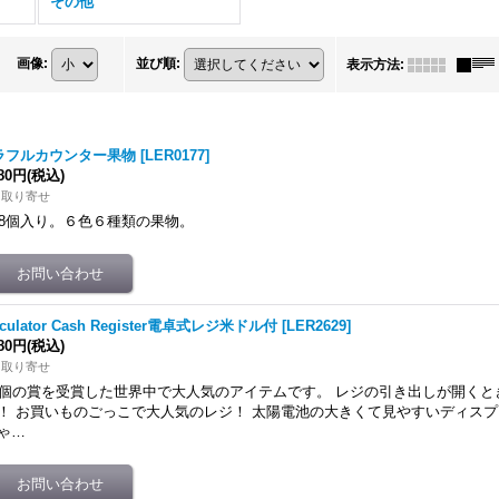
その他
画像
:
並び順
:
表示方法
:
ラフルカウンター果物
[
LER0177
]
180円
(税込)
内取り寄せ
08個入り。６色６種類の果物。
lculator Cash Register電卓式レジ米ドル付
[
LER2629
]
480円
(税込)
内取り寄せ
3個の賞を受賞した世界中で大人気のアイテムです。 レジの引き出しが開く
！ お買いものごっこで大人気のレジ！ 太陽電池の大きくて見やすいディスプ
ゃ…