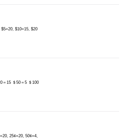
, $10=15, $20
15 ＄50＝5 ＄100
25¢=20, 50¢=4,