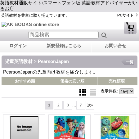
英語教材通販サイト/スマートフォン版 英語教材アドバイザーがい
るお店
英語教材を豊富に取り揃えています。
PCサイト
ログイン
新規登録はこちら
お問い合せ
児童英語教材 > PearsonJapan
一覧
PearsonJapanの児童向け教材を紹介します。
おすすめ順
価格の安い順
売れ筋順
表示件数
:
...
1
2
3
7
次
»