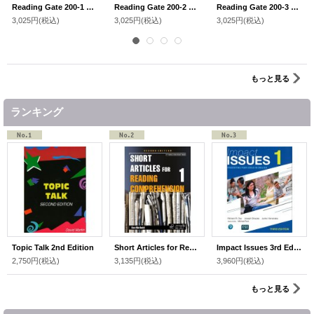
Reading Gate 200-1 Student Book with Workbook and Audio QR
Reading Gate 200-2 Student Book with Workbook and Audio QR
Reading Gate 200-3 Student Book with Workbook and Audio QR
3,025円
(税込)
3,025円
(税込)
3,025円
(税込)
もっと見る
ランキング
Topic Talk 2nd Edition
Short Articles for Reading Comprehension 1 Student Book 2nd edition
Impact Issues 3rd Edition Level 1 Student Book w/Online Code
2,750円
(税込)
3,135円
(税込)
3,960円
(税込)
もっと見る