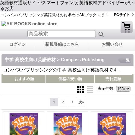
英語教材通販サイト/スマートフォン版 英語教材アドバイザーがい
るお店
コンパスパブリッシング英語教材のお求めはAKブックスで！
PCサイト
ログイン
新規登録はこちら
お問い合せ
中学-高校生向け英語教材 > Compass Publishing
一覧
コンパスパブリッシングの中学-高校生向け英語教材です。
おすすめ順
価格の安い順
売れ筋順
表示件数
:
1
2
3
次
»