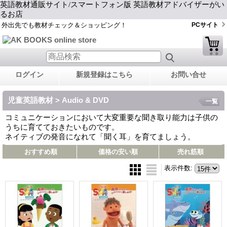
英語教材通販サイト/スマートフォン版 英語教材アドバイザーがい
るお店
外出先でも教材チェック＆ショッピング！
PCサイト
ログイン
新規登録はこちら
お問い合せ
児童英語教材 > Audio & DVD
一覧
コミュニケーションにおいて大変重要な聞き取り能力は子供の
うちに育てておきたいものです。
ネイティブの発音になれて「聞く耳」を育てましょう。
おすすめ順
価格の安い順
売れ筋順
表示件数
: