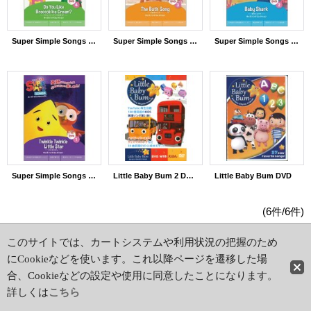
Super Simple Songs DVD: Do you like Broccoli Ice Cream?
Super Simple Songs DVD: Bath Song
Super Simple Songs DVD: Baby Shark
Super Simple Songs DVD: Twinkle Twinkle Little Stars
Little Baby Bum 2 DVD& Book
Little Baby Bum DVD
(6件/6件)
ホーム
|
ショッピングカート
このサイトでは、カートシステムや利用状況の把握のため
特定商取引法表示
|
初めての方はこちら
にCookieなどを使います。これ以降ページを遷移した場
PCサイト
合、Cookieなどの設定や使用に同意したことになります。
詳しくは
こちら
Copyright(c)2012 AK Books. All Rights Reserved