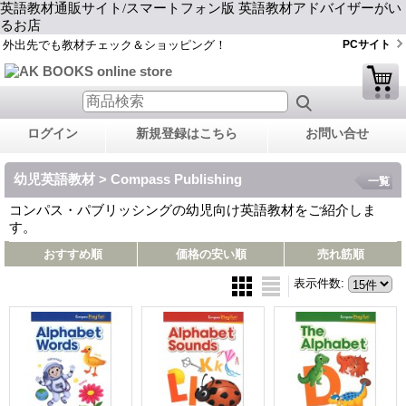
英語教材通販サイト/スマートフォン版 英語教材アドバイザーがい
るお店
外出先でも教材チェック＆ショッピング！
PCサイト
ログイン
新規登録はこちら
お問い合せ
幼児英語教材 > Compass Publishing
一覧
コンパス・パブリッシングの幼児向け英語教材をご紹介しま
す。
おすすめ順
価格の安い順
売れ筋順
表示件数
: