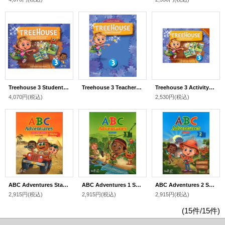
Treehouse 3 Student Book
Treehouse 3 Teacher's Guide
Treehouse 3 Activitybook
4,070円
(税込)
2,530円
(税込)
ABC Adventures Starter Student Book
ABC Adventures 1 Student Book
ABC Adventures 2 Student Book
2,915円
(税込)
2,915円
(税込)
2,915円
(税込)
(15件/15件)