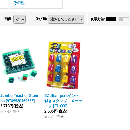
その他
画像
:
並び順
:
表示方法
:
Jumbo Teacher Stam
EZ Stampersインク
ps
[
9789920160322
]
付きスタンプ メッセ
3,718円
(税込)
ージ
[
EI1660
]
2,695円
(税込)
国内取り寄せ
国内取り寄せ