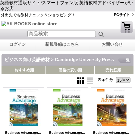
英語教材通販サイト/スマートフォン版 英語教材アドバイザーがい
るお店
外出先でも教材チェック＆ショッピング！
PCサイト
ログイン
新規登録はこちら
お問い合せ
ビジネス向け英語教材 > Cambridge University Press
一覧
おすすめ順
価格の安い順
売れ筋順
表示件数
:
Business Advantage Intermediate Student Book with DVD
Business Advantage Upper-Intermediate Student Book with DVD
Business Advantage Advanced Student Book with DVD