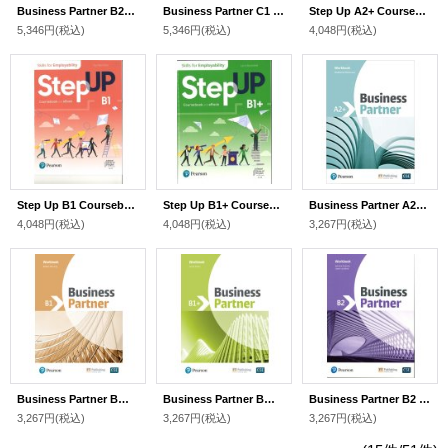
Business Partner B2+ Coursebook &ebook with My English Lab & Digital Resources
Business Partner C1 Coursebook &ebook with My English Lab & Digital Resources
Step Up A2+ Coursebook & E Book
5,346円
(税込)
5,346円
(税込)
4,048円
(税込)
Step Up B1 Coursebook & E Book
Step Up B1+ Coursebook & E Book
Business Partner A2+ Workbook
4,048円
(税込)
4,048円
(税込)
3,267円
(税込)
Business Partner B１ Workbook
Business Partner B１+ Workbook
Business Partner B2 Workbook
3,267円
(税込)
3,267円
(税込)
3,267円
(税込)