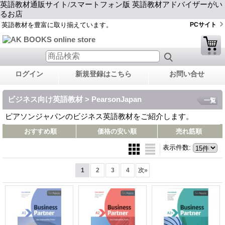
英語教材通販サイト/スマートフォン版 英語教材アドバイザーがい
るお店
英語教材を豊富に取り揃えています。
PCサイト
ログイン
新規登録はこちら
お問い合せ
ビジネス向け英語教材 > PearsonJapan
一覧
ピアソンジャパンのビジネス英語教材をご紹介します。
おすすめ順
価格の安い順
売れ筋順
表示件数
:
1
2
3
4
次
»