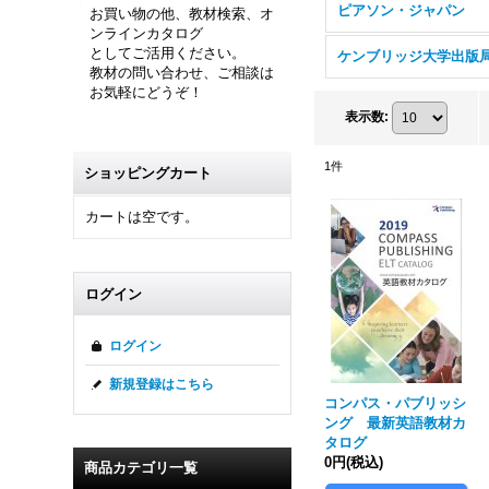
ピアソン・ジャパン
お買い物の他、教材検索、オ
ンラインカタログ
としてご活用ください。
ケンブリッジ大学出版
教材の問い合わせ、ご相談は
お気軽にどうぞ！
表示数
:
1
件
ショッピングカート
カートは空です。
ログイン
ログイン
新規登録はこちら
コンパス・パブリッシ
ング 最新英語教材カ
タログ
0円
(税込)
商品カテゴリ一覧