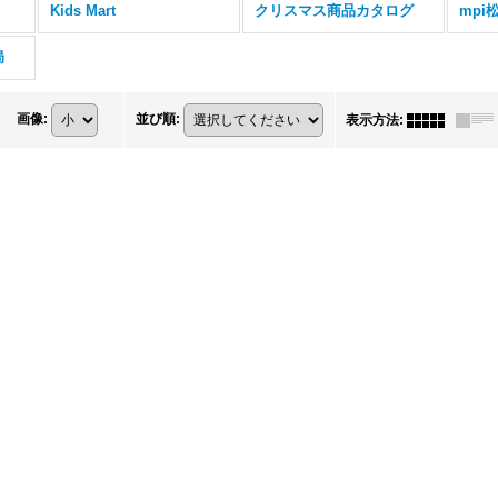
Kids Mart
クリスマス商品カタログ
mp
局
画像
:
並び順
:
表示方法
: