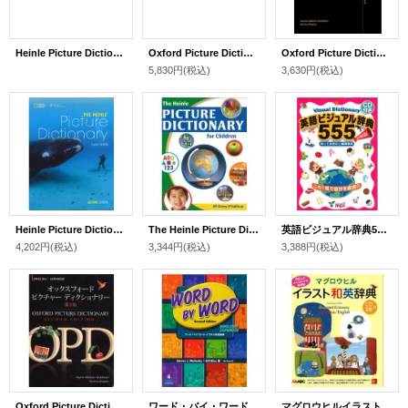
Heinle Picture Dictionary 2nd Edition Beginning Workbook with Audio CD
Oxford Picture Dictionary 3rd Edition Teacher's Resource Center Access Code Pack
Oxford Picture Dictionary 3rd Edition Monolingual
5,830円
(税込)
3,630円
(税込)
Heinle Picture Dictionary 2nd Edition Japanese Bilingual Edition
The Heinle Picture Dictionary for Children American English Softcover
英語ビジュアル辞典555本CD付
4,202円
(税込)
3,344円
(税込)
3,388円
(税込)
Oxford Picture Dictionary 2nd Edition English Japanese (日英）edition
ワード・バイ・ワードイラスト英和辞典日英バイリンガル版
マグロウヒルイラスト和英辞典CD２枚付き