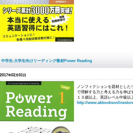
中学生-大学生向けリーディング教材Power Reading
2017
02
01
年
月
日
ノンフィクションを題材とした
で理解する力と考える力を伸ば
１３歳以上、英語レベル中級以
http://www.akbooksonlinestor