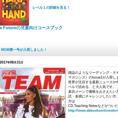
レベル１の詳細を見る！
e Futureの児童向けコースブック
MGM第一号が入荷しました！
2017
08
31
年
月
日
雑誌のようなリーディング・テキ
マガジンズ）のIssue1が入荷
世界が注目する最新ニュースや
ベルで読める、と大人気です。
多読メーンで価格をおさえたい方は雑
読・多聴にチャレンジしたい方
方は
CD,Teaching Notesなどがつ
http://www.akbooksonlinestore