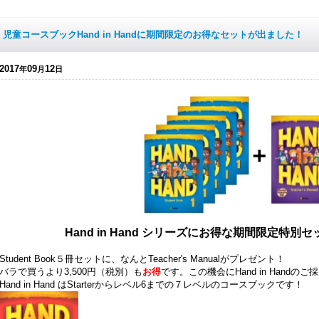
児童コースブックHand in Handに期間限定のお得なセットが出ました！
2017
09
12
年
月
日
Hand in Hand シリーズにお得な期間限定特
Student Book５冊セットに、なんとTeacher's Manualがプレゼント！
バラで買うより3,500円（税別）も
お得
です。この機会にHand in Hand
Hand in Hand はStarterからレベル6までの７レベルのコースブックです！