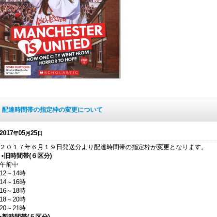
配達時間帯の指定枠の変更について
2017
05
25
年
月
日
２０１７年６月１９日発送分より配達時間帯の指定枠が変更となります。
•旧時間帯(６区分)
午前中
12～14時
14～16時
16～18時
18～20時
20～21時
•
新時間帯(５区分)