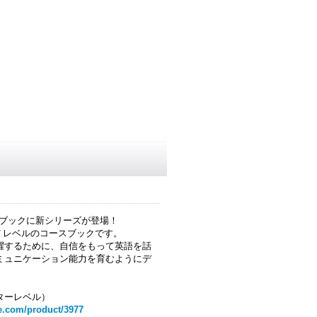
ースブックに新シリーズが登場！
-6まで全７レベルのコースブックです。
躍するために、自信をもって英語を話
ミュニケーション能力を育むようにデ
ターレベル）
e.com/product/3977