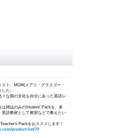
スト、MGM(メアリ・グラスゴー・
しました。
色々な国の文化を自分にあった英語レ
誌のみのStudent' Packを、多
、英語教材として教室などで教えたい
いたTeacher's Packをおススメします！
.com/product-list/70