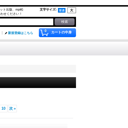
g,アプリコット出版、mpi松
文字サイズ
:
合わせください！
0
カートの中身
新規登録はこちら
10
次
»