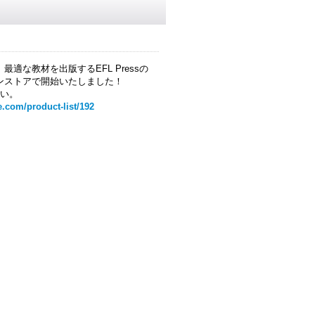
適な教材を出版するEFL Pressの
ンストアで開始いたしました！
さい。
.com/product-list/192