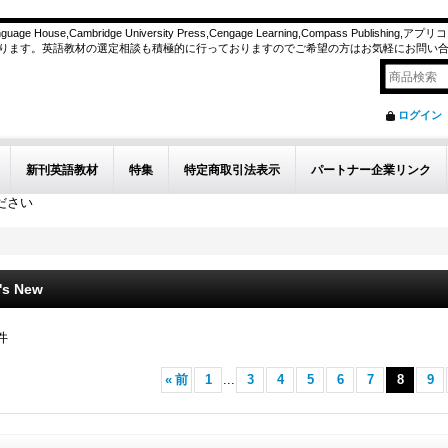
n Language House,Cambridge University Press,Cengage Learning,Compass Publishin
ります。英語教材の選定相談も積極的に行っておりますのでご希望の方はお気軽にお問い
ログイン
新刊英語教材
特集
特定商取引法表示
パートナー企業リンク
ださい
's New
件
«
前
1
...
3
4
5
6
7
8
9