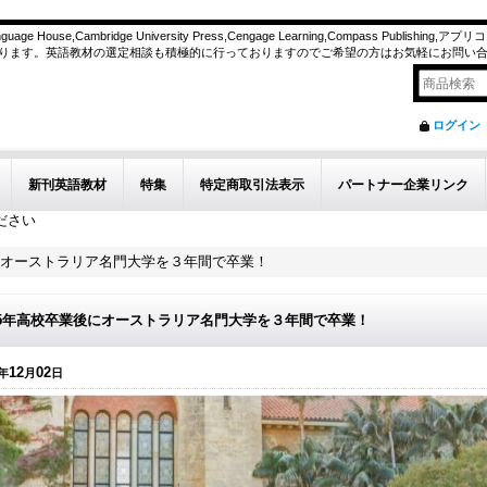
n Language House,Cambridge University Press,Cengage Learning,Compass Publishin
ります。英語教材の選定相談も積極的に行っておりますのでご希望の方はお気軽にお問い
ログイン
新刊英語教材
特集
特定商取引法表示
パートナー企業リンク
ださい
後にオーストラリア名門大学を３年間で卒業！
25年高校卒業後にオーストラリア名門大学を３年間で卒業！
12
02
年
月
日