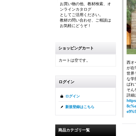
お買い物の他、教材検索、オ
ンラインカタログ
としてご活用ください。
教材の問い合わせ、ご相談は
お気軽にどうぞ！
ショッピングカート
カートは空です。
西オ
が在
世界
な学部
ログイン
ばれ
そん
詳細
ログイン
http
8c%
新規登録はこちら
e9%
商品カテゴリ一覧