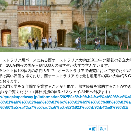
ーストラリア州パースにある西オーストラリア大学は1911年 州最初の公立大学
学、100か国程の国から約4000人の留学生が大学で学んでいます。
ランク上位100位内の名門大学で、オーストラリアで研究において秀でた8つ
は高い評価を得ており、西オーストラリアでは最も雇用率の高い大学(QS Graduate Emp
ております。
な名門大学を３年間で卒業することが可能で、留学経費を節約することがで
は↓をご覧ください（弊社提携の留学パスウェイのHPへ飛びます）
s://ryugakupathway.jp/information/2025%e5%b9%b4-%e9%ab%98%
e3%81%ab%e3%82%aa%e3%83%bc%e3%82%b9%e3%83%88%e3%83%
96%80%e5%a4%a7%e5%ad%a6%e3%82%923%e5%b9%b4%e9%96%93/
«
前
次
»