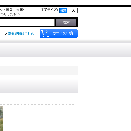
g,アプリコット出版、mpi松
文字サイズ
:
合わせください！
0
カートの中身
新規登録はこちら