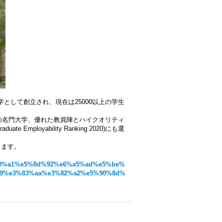
として創立され、現在は25000以上の学生
の名門大学、優れた教員陣とハイクオリティ
loyability Ranking 2020)にも選
きます。
e6%a0%a1%e5%8d%92%e6%a5%ad%e5%be%
a9%e3%83%aa%e3%82%a2%e5%90%8d%