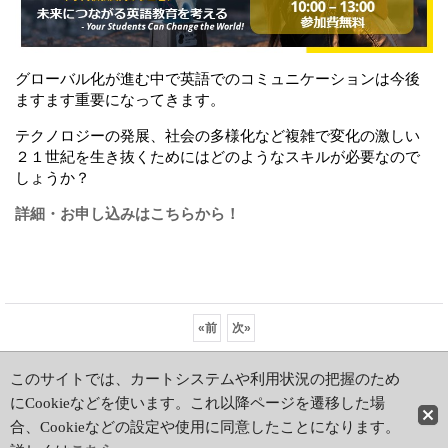
グローバル化が進む中で英語でのコミュニケーションは今後
ますます重要になってきます。
テクノロジーの発展、社会の多様化など複雑で変化の激しい
２１世紀を生き抜くためにはどのようなスキルが必要なので
しょうか？
詳細・お申し込みはこちらから！
«
前
次
»
ホーム
|
ショッピングカート
このサイトでは、カートシステムや利用状況の把握のため
特定商取引法表示
|
初めての方はこちら
にCookieなどを使います。これ以降ページを遷移した場
PCサイト
合、Cookieなどの設定や使用に同意したことになります。