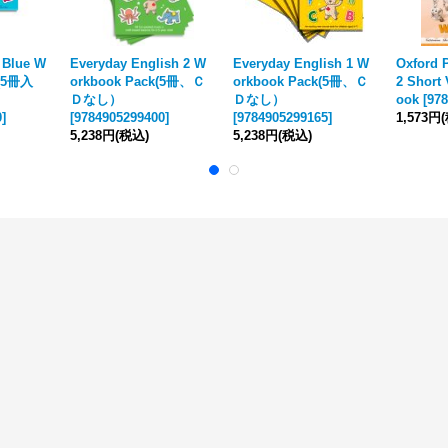
 Blue W
Everyday English 2 W
Everyday English 1 W
Oxford 
 (5冊入
orkbook Pack(5冊、Ｃ
orkbook Pack(5冊、Ｃ
2 Short
Ｄなし）
Ｄなし）
ook
[
978
0
]
[
9784905299400
]
[
9784905299165
]
1,573円
5,238円
(税込)
5,238円
(税込)