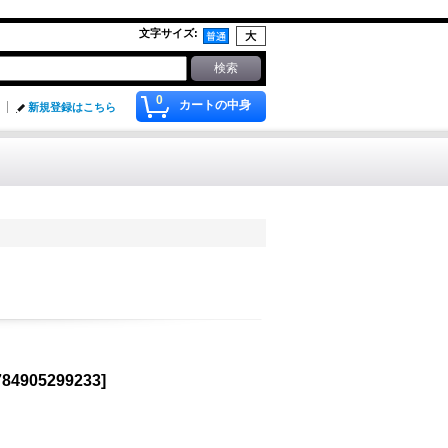
文字サイズ
:
0
カートの中身
新規登録はこちら
784905299233
]