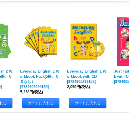
ish 2 W
Everyday English 1 W
Everyday English 1 W
Just Tal
k(5冊、Ｃ
orkbook Pack(5冊、Ｃ
orkbook with CD
k with 
Ｄなし）
[
9784905299158
]
[
978490
0
]
[
9784905299165
]
2,090円
(税込)
5,238円
(税込)