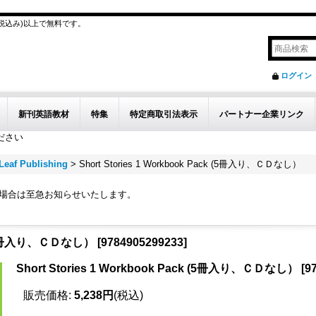
(税込み)以上で無料です。
ログイン
新刊英語教材
特集
特定商取引法表示
パートナー企業リンク
ださい
Leaf Publishing
>
Short Stories 1 Workbook Pack (5冊入り、ＣＤなし）
の場合は至急お知らせいたします。
ck (5冊入り、ＣＤなし）
[
9784905299233
]
Short Stories 1 Workbook Pack (5冊入り、ＣＤなし）
[
9
販売価格
:
5,238円
(税込)