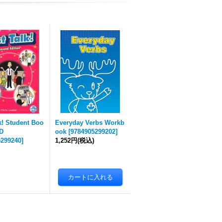
k! Student Boo
Everyday Verbs Workb
CD
ook
[
9784905299202
]
5299240
]
1,252円
(税込)