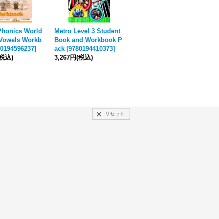
Phonics World
Metro Level 3 Student
Metro Level 2 Student
M
 Vowels Workb
Book and Workbook P
Book and Workbook P
d
0194596237
]
ack
[
9780194410373
]
ack
[
9780194410274
]
o
(税込)
3,267円
(税込)
3,267円
(税込)
[
9
3
リセット