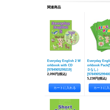
関連商品
Everyday English 2 W
Everyday Engl
orkbook with CD
orkbook Pac
[
9784905299219
]
Ｄなし）
2,090円
(税込)
[
978490529940
5,238円
(税込)