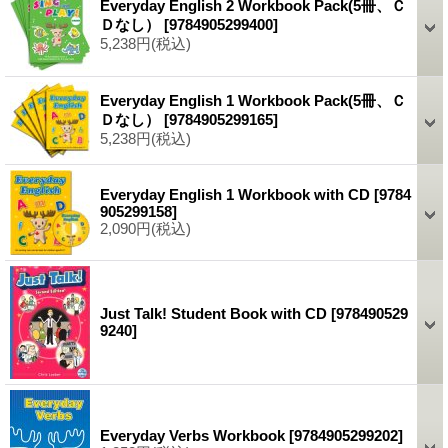
Everyday English 2 Workbook Pack(5冊、Ｃ
Ｄなし）
[
9784905299400
]
5,238円
(税込)
Everyday English 1 Workbook Pack(5冊、Ｃ
Ｄなし）
[
9784905299165
]
5,238円
(税込)
Everyday English 1 Workbook with CD
[
9784
905299158
]
2,090円
(税込)
Just Talk! Student Book with CD
[
978490529
9240
]
Everyday Verbs Workbook
[
9784905299202
]