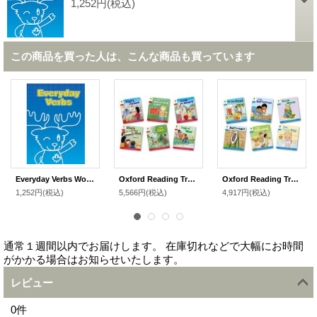
1,252円
(税込)
この商品を買った人は、こんな商品も買っています
Everyday Verbs Workbook
Oxford Reading Tree Stage 4 More Stories C
Oxford Reading Tree Stage 3 More Stories B
1,252円
(税込)
5,566円
(税込)
4,917円
(税込)
通常１週間以内でお届けします。 在庫切れなどで大幅にお時間
がかかる場合はお知らせいたします。
レビュー
0
件