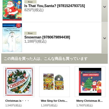
Is That You,Santa?
[
9781524793715
]
825円
(税込)
Snowman
[
9780679894438
]
1,188円
(税込)
この商品を買った人は、こんな商品も買っています
Christmas is・・・
Wee Sing for Christmas (Book&CD)
Merry Christmas Board
1,540円
(税込)
1,100円
(税込)
1,760円
(税込)