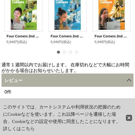
Four Corners 2nd Edition Level 4 Full Contact with Digital Pack
Four Corners 2nd Edition Level 3 Full Contact with Digital Pack
Four Corners 2nd Edition Level 1 Full Contact with Digital Pack
5,940円
(税込)
5,940円
(税込)
5,940円
(税込)
通常１週間以内でお届けします。 在庫切れなどで大幅にお時間
がかかる場合はお知らせいたします。
レビュー
0
件
ホーム
|
ショッピングカート
このサイトでは、カートシステムや利用状況の把握のため
特定商取引法表示
|
初めての方はこちら
にCookieなどを使います。これ以降ページを遷移した場
PCサイト
合、Cookieなどの設定や使用に同意したことになります。
詳しくは
こちら
Copyright(c)2012 AK Books. All Rights Reserved