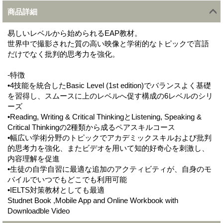
商品詳細
易しいレベルから始められるEAP教材。
世界中で撮影された質の高い映像と学術的なトピックで言語
だけでなく批判的思考力を強化。
-特徴
•4技能を統合したBasic Level (1st edition)でバランスよく基礎
を習得し、スムースに上のレベルへ促す構成の6レベルのシリ
ーズ
•Reading, Writing & Critical ThinkingとListening, Speaking &
Critical Thinkingの2種類から成るペアスキルコース
•幅広い学術分野のトピックでアカデミックスキルおよび批判
的思考力を強化、またビデオを用いて知的好奇心を刺激し、
内容理解を促進
•生徒の自学自習に最適な追加のアクティビティが、自身のモ
バイルでいつでもどこでも利用可能
•IELTS対策教材としても最適
Studnet Book ,Mobile App and Online Workbook with
Downloadble Video