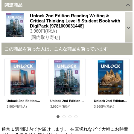
関連商品
Unlock 2nd Edition Reading Writing &
Critical Thinking Level 5 Student Book with
DigiPack
[
9781009031448
]
3,960円
(税込)
[国内取り寄せ]
この商品を買った人は、こんな商品も買っています
Unlock 2nd Edition Reading Writing & Critical Thinking Level 2 Student Book with Digital Pack
Unlock 2nd Edition Reading Writing & Critical Thinking Level 5 Student Book with DigiPack
Unlock 2nd Edition Reading Writing & Critical Thinking Level 3 Student Book with DigiPack
3,960円
(税込)
3,960円
(税込)
3,960円
(税込)
通常１週間以内でお届けします。 在庫切れなどで大幅にお時間