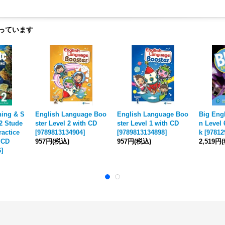
っています
ning & S
English Language Boo
English Language Boo
Big Engl
2 Stude
ster Level 2 with CD
ster Level 1 with CD
n Level
ractice
[
9789813134904
]
[
9789813134898
]
k
[
97812
 CD
957円
(税込)
957円
(税込)
2,519円
6
]