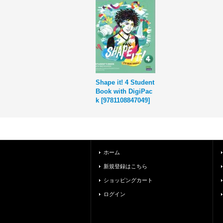
Shape it! 4 Student
Book with DigiPac
k
[
9781108847049
]
ホーム
新規登録はこちら
ショッピングカート
ログイン