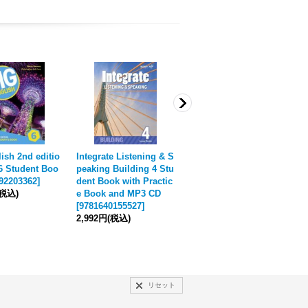
ish 2nd editio
Integrate Listening & S
Real Easy Reading 2nd
S
 6 Student Boo
peaking Building 4 Stu
edition Level 3 Student
t
92203362
]
dent Book with Practic
Book
[
9781613524497
]
[
9
(税込)
e Book and MP3 CD
2,585円
(税込)
2
[
9781640155527
]
2,992円
(税込)
リセット