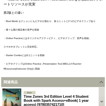
ートリソースが充実
第2版との違い
・Real World セクションにもビデオが加わり、各ユニットに2つのビデオクリップあり
・様々な国の発話者の音声を収録
・Online Practiceにはオリジナルアクティビティ、ビデオクリップ、音声を収録。
スマホやタブレットに完全対応。
・Starter Comboには6ユニットを収録
・ビデオクリップはOnline Practice ,Presentation Tool,WEb上のTeacher
REsources(Instructor Only)に収録
関連商品
Time Zones 3rd Edition Level 4 Student
Book with Spark Access+eBook( 1 year
access)
[
9780357421710
]