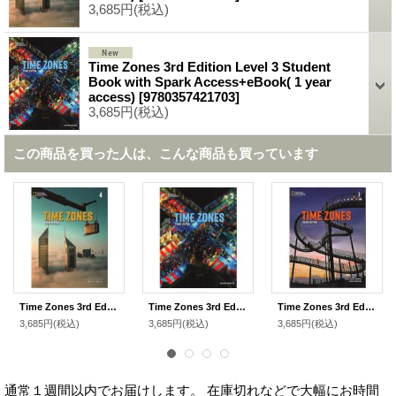
3,685円
(税込)
Time Zones 3rd Edition Level 3 Student
Book with Spark Access+eBook( 1 year
access)
[
9780357421703
]
3,685円
(税込)
この商品を買った人は、こんな商品も買っています
Time Zones 3rd Edition Level 4 Student Book with Spark Access+eBook( 1 year access)
Time Zones 3rd Edition Level 3 Student Book with Spark Access+eBook( 1 year access)
Time Zones 3rd Edition Level 1 Student Book with Spark Access+eBook( 1year access)
3,685円
(税込)
3,685円
(税込)
3,685円
(税込)
通常１週間以内でお届けします。 在庫切れなどで大幅にお時間