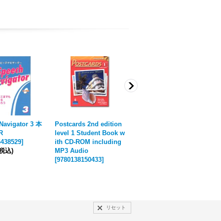
Navigator 3 本
Postcards 2nd edition
Speech Navigator 1 本
E
R
level 1 Student Book w
＋音声QR
i
6438529
]
ith CD-ROM including
[
9784896438505
]
o
(税込)
MP3 Audio
1,210円
(税込)
[
9
[
9780138150433
]
2
リセット