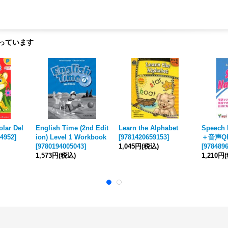
っています
lar Del
English Time (2nd Edit
Learn the Alphabet
Speech 
4952
]
ion) Level 1 Workbook
[
9781420659153
]
＋音声Q
[
9780194005043
]
1,045円
(税込)
[
978489
1,573円
(税込)
1,210円