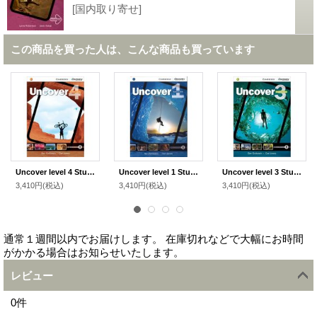
[国内取り寄せ]
この商品を買った人は、こんな商品も買っています
Uncover level 4 Student Book
Uncover level 1 Student Book
Uncover level 3 Student Book
3,410円
(税込)
3,410円
(税込)
3,410円
(税込)
通常１週間以内でお届けします。 在庫切れなどで大幅にお時間
がかかる場合はお知らせいたします。
レビュー
0
件