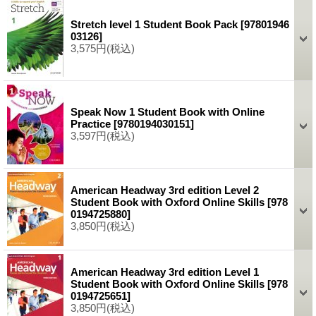
Stretch level 1 Student Book Pack
[
97801946
03126
]
3,575円
(税込)
Speak Now 1 Student Book with Online
Practice
[
9780194030151
]
3,597円
(税込)
American Headway 3rd edition Level 2
Student Book with Oxford Online Skills
[
978
0194725880
]
3,850円
(税込)
American Headway 3rd edition Level 1
Student Book with Oxford Online Skills
[
978
0194725651
]
3,850円
(税込)