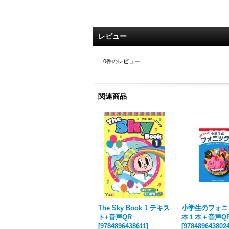
レビュー
0
件のレビュー
関連商品
The Sky Book 1 テキス
小学生のフォニ
ト+音声QR
本１本＋音声Q
[
9784896438611
]
[
978489643802