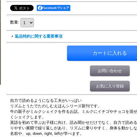
Facebookでシェア
数量
:
返品特約に関する重要事項
お問い合わせ
お気に入り登録
自力で読めるようになる工夫がいっぱい
リズムとうたでたのしむえほんシリーズ新刊です。
牛の親子がミルクシェイクを作るお話。ミルクにイチゴやチョコを混
くシェイクします。
英語を初めて学ぶお子様に向け、読み聞かせだけでなく、自力で読め
りやすい展開で繰り返しがあり、リズムに乗りやすく、身体を動かし
名前や、up, down, right, leftが学べます。