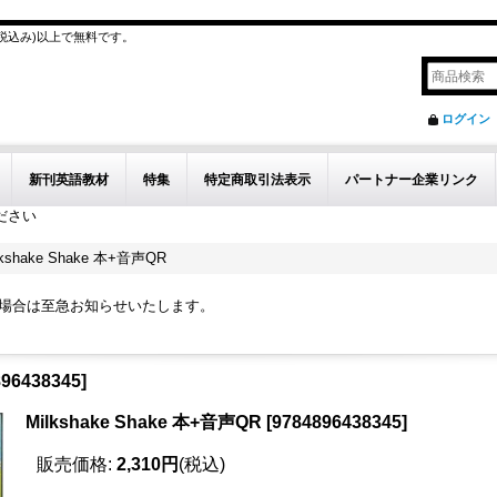
(税込み)以上で無料です。
ログイン
新刊英語教材
特集
特定商取引法表示
パートナー企業リンク
ださい
lkshake Shake 本+音声QR
の場合は至急お知らせいたします。
896438345
]
Milkshake Shake 本+音声QR
[
9784896438345
]
販売価格
:
2,310円
(税込)