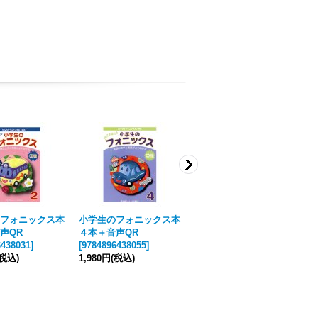
フォニックス本
小学生のフォニックス本
小学生のフォニックス本
声QR
４本＋音声QR
３本＋音声QR
6438031
]
[
9784896438055
]
[
9784896438048
]
[
9
(税込)
1,980円
(税込)
1,980円
(税込)
1
10点