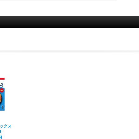
ックス
R
4
]