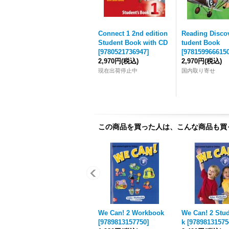
Connect 1 2nd edition
Reading Disco
Student Book with CD
tudent Book
[
9780521736947
]
[
978159966615
2,970円
(税込)
2,970円
(税込)
現在出荷停止中
国内取り寄せ
この商品を買った人は、こんな商品も買
We Can! 2 Workbook
We Can! 2 Stu
[
9789813157750
]
k
[
97898131575