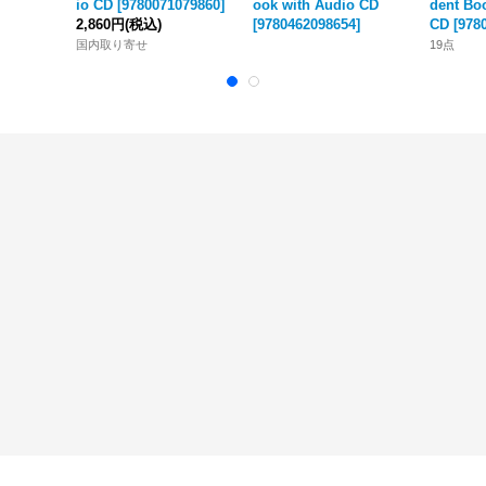
io CD
[
9780071079860
]
ook with Audio CD
dent Bo
2,860円
(税込)
[
9780462098654
]
CD
[
978
国内取り寄せ
19点