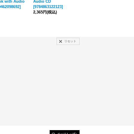
ok with Audio
Audio CD
th Full Audio CD
t
0462098692
]
[
9784863122123
]
[
9780194718226
]
[
9
2,365円
(税込)
3,168円
(税込)
3
リセット