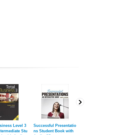
siness Level 3
Successful Presentatio
Passport 2nd edition l
P
termediate Stu
ns Student Book with
evel 2 Student Book wi
e