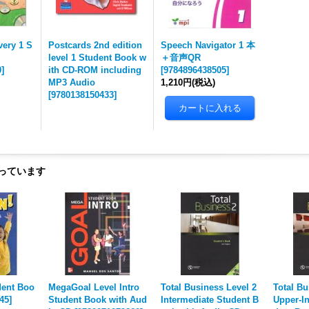
very 1 S
Postcards 2nd edition
Speech Navigator 1 本
level 1 Student Book w
＋音声QR
0
]
ith CD-ROM including
[
9784896438505
]
MP3 Audio
1,210円
(税込)
[
9780138150433
]
っています
dent Boo
MegaGoal Level Intro
Total Business Level 2
Total Bu
45
]
Student Book with Aud
Intermediate Student B
Upper-In