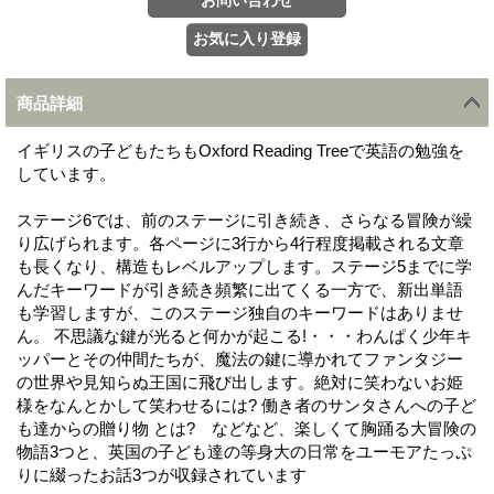
商品詳細
イギリスの子どもたちもOxford Reading Treeで英語の勉強を
しています。
ステージ6では、前のステージに引き続き、さらなる冒険が繰
り広げられます。各ページに3行から4行程度掲載される文章
も長くなり、構造もレベルアップします。ステージ5までに学
んだキーワードが引き続き頻繁に出てくる一方で、新出単語
も学習しますが、このステージ独自のキーワードはありませ
ん。 不思議な鍵が光ると何かが起こる!・・・わんぱく少年キ
ッパーとその仲間たちが、魔法の鍵に導かれてファンタジー
の世界や見知らぬ王国に飛び出します。絶対に笑わないお姫
様をなんとかして笑わせるには? 働き者のサンタさんへの子ど
も達からの贈り物 とは? などなど、楽しくて胸踊る大冒険の
物語3つと、英国の子ども達の等身大の日常をユーモアたっぷ
りに綴ったお話3つが収録されています