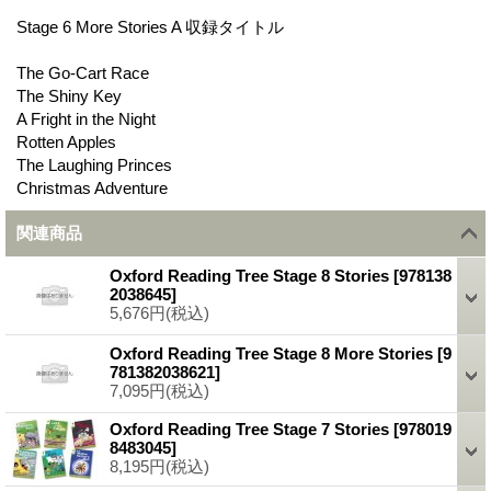
Stage 6 More Stories A 収録タイトル
The Go-Cart Race
The Shiny Key
A Fright in the Night
Rotten Apples
The Laughing Princes
Christmas Adventure
関連商品
Oxford Reading Tree Stage 8 Stories
[
978138
2038645
]
5,676円
(税込)
Oxford Reading Tree Stage 8 More Stories
[
9
781382038621
]
7,095円
(税込)
Oxford Reading Tree Stage 7 Stories
[
978019
8483045
]
8,195円
(税込)