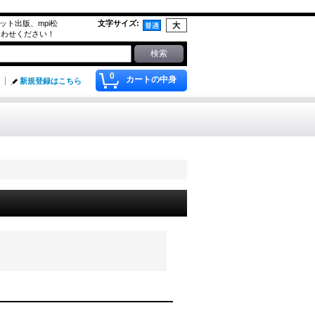
g,アプリコット出版、mpi松
文字サイズ
:
合わせください！
0
カートの中身
新規登録はこちら